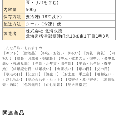
豆・サバを含む)
内容量
500g
保存方法
要冷凍(-18℃以下)
配送方法
クール（冷凍）便
株式会社 北海永徳
製造者
北海道標津郡標津町北10条東1丁目1番3号
こんな用途にもおすすめ
【ギフト】【贈答品】【御祝・お祝い・御祝い】【お礼・御礼】【内
祝い】【歳暮・お歳暮・御歳暮】【中元・敬老の日・御中元・暑中見
舞い・残暑見舞】【年賀・お年賀・御年賀】【年始・お年始・御年
始】【結婚記念日・結婚祝い】【出産祝い】【母の日】【父の日】
【敬老の日】【記念日】【誕生日】【お土産・手土産】【引越祝い・
引越し祝い】【詰め合わせ・セット】【取寄せ・取り寄せ】【通信販
売・通販】【包装無料】【のし対応】【配送日指定】
関連商品