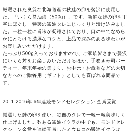
厳選された良質な北海道産の秋鮭の卵を贅沢に使用し
た、「いくら醤油漬（500g）」です。新鮮な鮭の卵を丁
寧にほぐし、特製の醤油タレにじっくりと漬け込みまし
た。一粒一粒に旨味が凝縮されており、口の中でなめら
かにとろける濃厚なコクと、上品で深みのある味わいが
お楽しみいただけます。
たっぷり500g入っておりますので、ご家族皆さまで贅沢
にいくら丼をお楽しみいただけるほか、手巻き寿司パー
ティー、年末年始の集まり、お中元・お歳暮などの大切
な方へのご贈答用（ギフト）としても喜ばれる商品で
す。
2011-2016年 6年連続モンドセレクション 金賞受賞
厳選した鮭の卵を使い、独自のタレで一粒一粒美味しく
仕上げました。数ある醤油イクラの中でも、モンドセレ
クション金賞を連続受賞したミウロコの醤油イクラは、