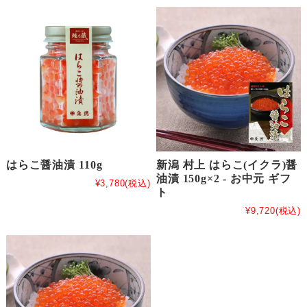
はらこ醤油漬 110g
新潟 村上 はらこ(イクラ)醤
油漬 150g×2 - お中元 ギフ
¥3,780
(税込)
ト
¥9,720
(税込)