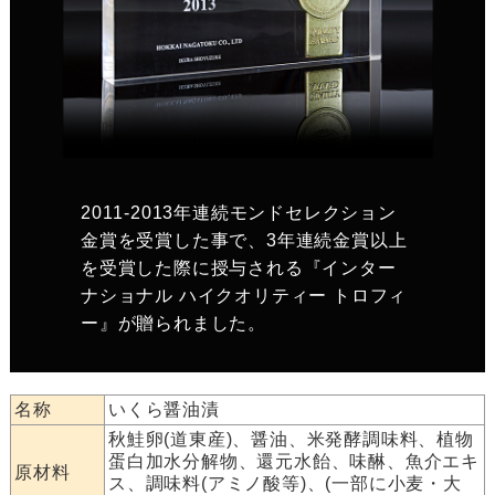
2011-2013年連続モンドセレクション
金賞を受賞した事で、3年連続金賞以上
を受賞した際に授与される『インター
ナショナル ハイクオリティー トロフィ
ー』が贈られました。
名称
いくら醤油漬
秋鮭卵(道東産)、醤油、米発酵調味料、植物
蛋白加水分解物、還元水飴、味醂、魚介エキ
原材料
ス、調味料(アミノ酸等)、(一部に小麦・大