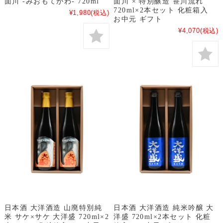
面川 -みおもてがわ- 720ml
面川 × 特別醸造 笹川流れ
720ml×2本セット 化粧箱入
¥1,980
(税込)
お中元 ギフト
¥4,070
(税込)
日本酒 大洋酒造 山廃特別純
日本酒 大洋酒造 純米吟醸 大
米 サケ×サケ 大洋盛 720ml×2
洋盛 720ml×2本セット 化粧