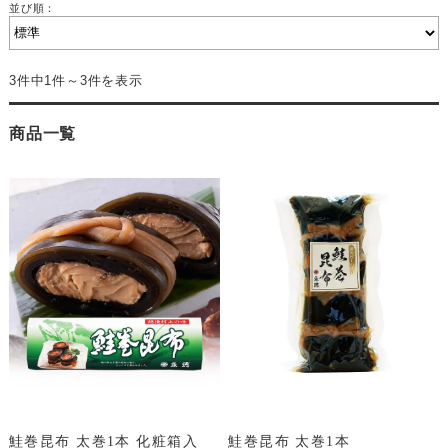
並び順：
3件中1件～3件を表示
商品一覧
鮭巻昆布 太巻1本 化粧箱入
鮭巻昆布 太巻1本