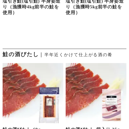
塩引き鮭(塩引鮭) 半身姿造
塩引き鮭(塩引鮭) 半身姿造
り（漁獲時4kg前半の鮭を
り（漁獲時5kg前半の鮭を
使用）
使用）
鮭の酒びたし |
半年近くかけて仕上がる酒の肴