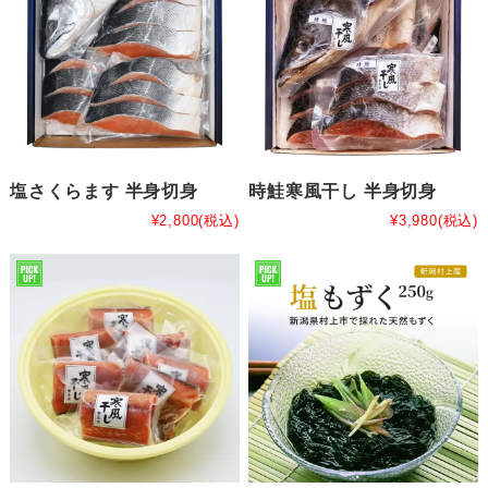
塩さくらます 半身切身
時鮭寒風干し 半身切身
¥2,800
(税込)
¥3,980
(税込)