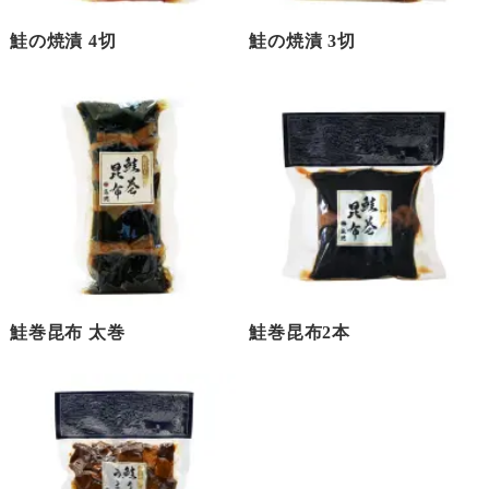
鮭の焼漬 4切
鮭の焼漬 3切
鮭巻昆布 太巻
鮭巻昆布2本