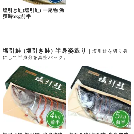
塩引き鮭(塩引鮭) 一尾物 漁
獲時5kg前半
塩引鮭 (塩引き鮭) 半身姿造り |
塩引鮭を切り身
にして半身分を真空パック。