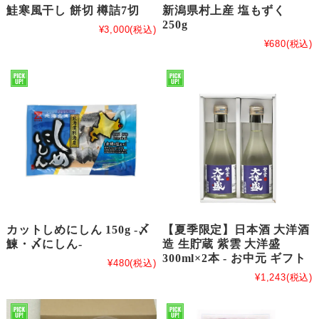
鮭寒風干し 餅切 樽詰7切
新潟県村上産 塩もずく
250g
¥3,000
(税込)
¥680
(税込)
カットしめにしん 150g -〆
【夏季限定】日本酒 大洋酒
鰊・〆にしん-
造 生貯蔵 紫雲 大洋盛
300ml×2本 - お中元 ギフト
¥480
(税込)
¥1,243
(税込)