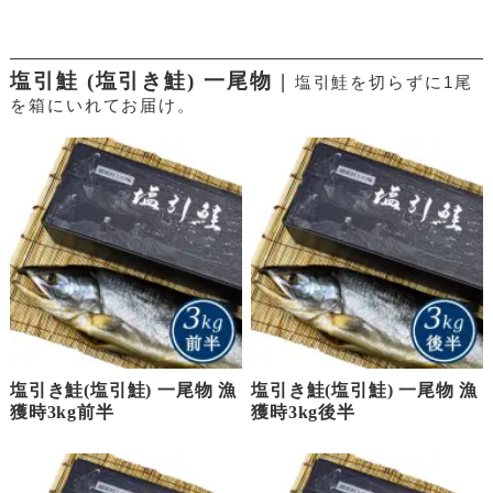
塩引鮭 (塩引き鮭) 一尾物 |
塩引鮭を切らずに1尾
を箱にいれてお届け。
塩引き鮭(塩引鮭) 一尾物 漁
塩引き鮭(塩引鮭) 一尾物 漁
獲時3kg前半
獲時3kg後半