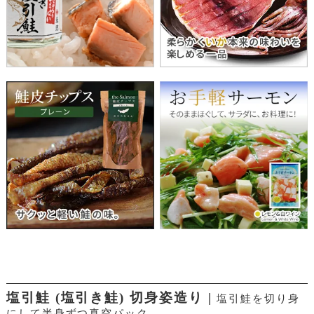
塩引鮭 (塩引き鮭) 切身姿造り |
塩引鮭を切り身
にして半身ずつ真空パック。