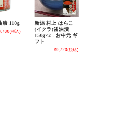
漬 110g
新潟 村上 はらこ
(イクラ)醤油漬
3,780
(税込)
150g×2 - お中元 ギ
フト
¥9,720
(税込)