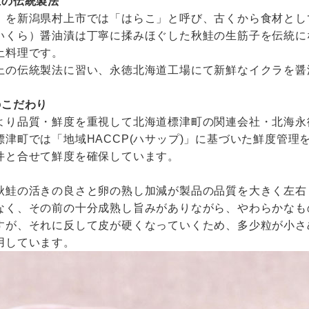
上の伝統製法
」を新潟県村上市では「はらこ」と呼び、古くから食材とし
いくら）醤油漬は丁寧に揉みほぐした秋鮭の生筋子を伝統に
土料理です。
上の伝統製法に習い、永徳北海道工場にて新鮮なイクラを醤
のこだわり
より品質・鮮度を重視して北海道標津町の関連会社・北海永
標津町では「地域HACCP(ハサップ)」に基づいた鮮度管
件と合せて鮮度を確保しています。
秋鮭の活きの良さと卵の熟し加減が製品の品質を大きく左右
なく、その前の十分成熟し旨みがありながら、やわらかなも
すが、それに反して皮が硬くなっていくため、多少粒が小さ
用しています。