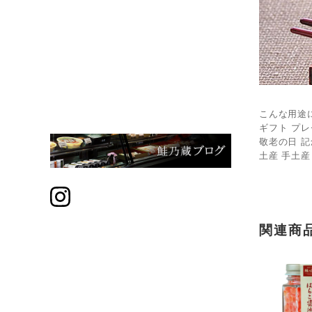
こんな用途
ギフト プレ
敬老の日 記
土産 手土産
関連商