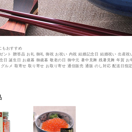
にもおすすめ
ゼント 贈答品 お礼 御礼 御祝 お祝い 内祝 結婚記念日 結婚祝い 出産祝
念日 誕生日 お歳暮 御歳暮 敬老の日 御中元 暑中見舞 残暑見舞 年賀 お年
 グルメ 取寄せ 取り寄せ お取り寄せ 通信販売 通販 のし対応 配送日指定
品