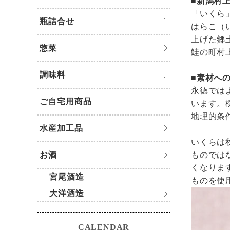
■新潟村
「いくら
瓶詰合せ
はらこ（
上げた郷
惣菜
鮭の町村
調味料
■素材へ
永徳では
ご自宅用商品
います。
地理的条
水産加工品
いくらは
お酒
ものでは
くなりま
宮尾酒造
ものを使
大洋酒造