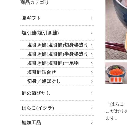
商品カテゴリ
夏ギフト
塩引鮭(塩引き鮭)
塩引き鮭(塩引鮭)切身姿造り
塩引き鮭(塩引鮭)半身姿造り
塩引き鮭(塩引鮭)一尾物
塩引鮭詰合せ
切身／焼ほぐし
鮭の酒びたし
「はらこ
はらこ(イクラ)
こだわり
ます。
鮭加工品