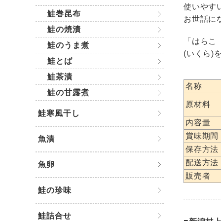
使いやす
鮭巻昆布
お世話に
鮭の焼漬
「はらこ
鮭のうま煮
(いくら
鮭とば
鮭茶漬
名称
鮭の甘露煮
原材料
鮭寒風干し
内容量
賞味期間
魚漬
保存方法
配送方法
魚卵
販売者
鮭の珍味
鮭詰合せ