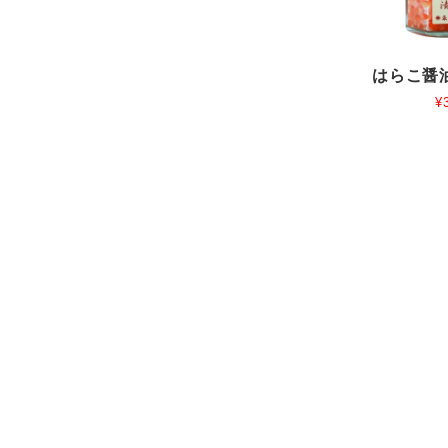
はらこ醤油
¥