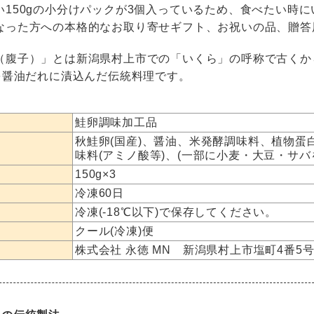
い150gの小分けパックが3個入っているため、食べたい時
なった方への本格的なお取り寄せギフト、お祝いの品、贈答
（腹子）」とは新潟県村上市での「いくら」の呼称で古くか
)を醤油だれに漬込んだ伝統料理です。
鮭卵調味加工品
秋鮭卵(国産)、醤油、米発酵調味料、植物
味料(アミノ酸等)、(一部に小麦・大豆・サバ
150g×3
冷凍60日
冷凍(-18℃以下)で保存してください。
クール(冷凍)便
株式会社 永徳 MN 新潟県村上市塩町4番5