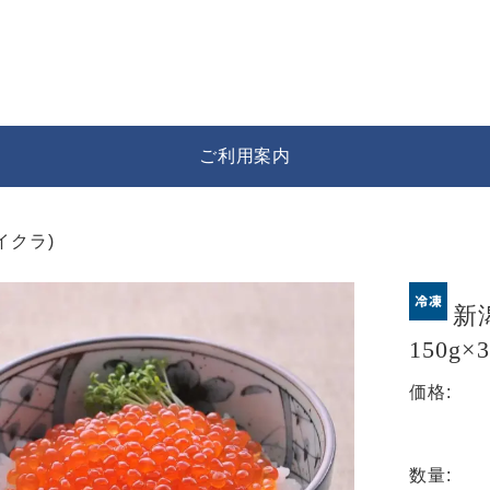
ご利用案内
イクラ)
新
150g×3
価格:
数量: