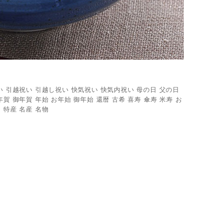
い 引越祝い 引越し祝い 快気祝い 快気内祝い 母の日 父の日
賀 御年賀 年始 お年始 御年始 還暦 古希 喜寿 傘寿 米寿 お
 特産 名産 名物