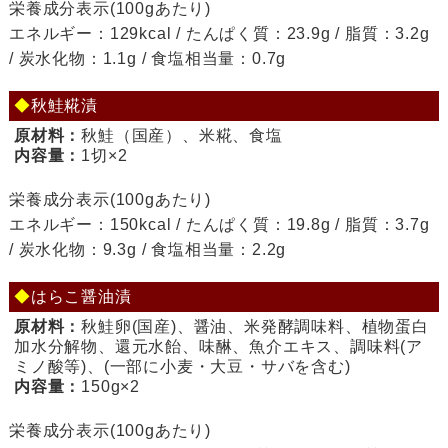
栄養成分表示(100gあたり)
エネルギー：129kcal / たんぱく質：23.9g / 脂質：3.2g
/ 炭水化物：1.1g / 食塩相当量：0.7g
◆
秋鮭糀漬
原材料：
秋鮭（国産）、米糀、食塩
内容量：
1切×2
栄養成分表示(100gあたり)
エネルギー：150kcal / たんぱく質：19.8g / 脂質：3.7g
/ 炭水化物：9.3g / 食塩相当量：2.2g
◆
はらこ醤油漬
原材料：
秋鮭卵(国産)、醤油、米発酵調味料、植物蛋白
加水分解物、還元水飴、味醂、魚介エキス、調味料(ア
ミノ酸等)、(一部に小麦・大豆・サバを含む)
内容量：
150g×2
栄養成分表示(100gあたり)