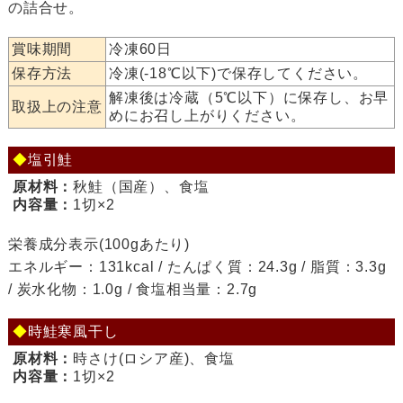
の詰合せ。
賞味期間
冷凍60日
保存方法
冷凍(-18℃以下)で保存してください。
解凍後は冷蔵（5℃以下）に保存し、お早
取扱上の注意
めにお召し上がりください。
◆
塩引鮭
原材料：
秋鮭（国産）、食塩
内容量：
1切×2
栄養成分表示(100gあたり)
エネルギー：131kcal / たんぱく質：24.3g / 脂質：3.3g
/ 炭水化物：1.0g / 食塩相当量：2.7g
◆
時鮭寒風干し
原材料：
時さけ(ロシア産)、食塩
内容量：
1切×2