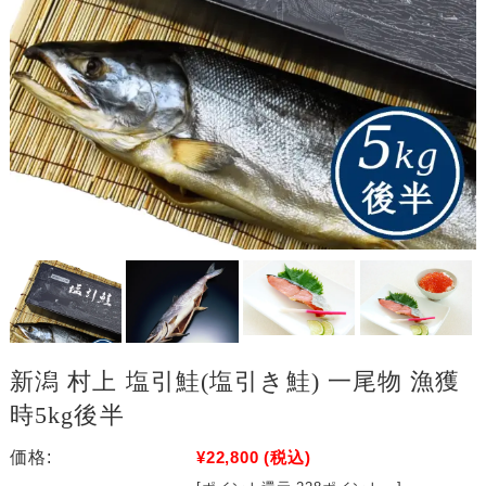
新潟 村上 塩引鮭(塩引き鮭) 一尾物 漁獲
時5kg後半
価格:
¥22,800
(税込)