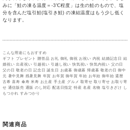
みに「鮭の凍る温度＝-3℃程度」は生の鮭のもので、塩
分を含んだ塩引鮭(塩引き鮭) の凍結温度はもう少し低く
なります。
こんな用途にもおすすめ
ギフト プレゼント 贈答品 お礼 御礼 御祝 お祝い 内祝 結婚記念日 結
婚祝い 出産祝い 引越祝い 引越し祝い 快気祝い 快気内祝い 父の日
父の日 敬老の日 記念日 誕生日 お歳暮 御歳暮 帰歳暮 敬老の日 御中
元 暑中見舞 残暑見舞 年賀 お年賀 御年賀 年始 お年始 御年始 還暦
古希 喜寿 傘寿 米寿 お土産 手土産 グルメ 取寄せ 取り寄せ お取り寄
せ 通信販売 通販 のし対応 配送日指定 特産 名産 名物 塩引きざけ し
もつかれ すみつかり
関連商品