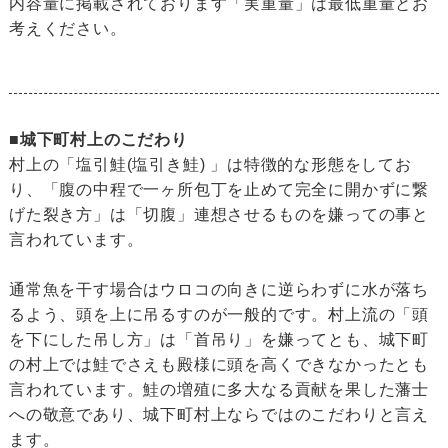
内容量に掲載されております「実重量」は最低重量とお
考えください。
■城下町村上のこだわり
村上の「塩引鮭(塩引き鮭) 」は特徴的な形態をしてお
り、「腹の中程で一ヶ所包丁を止めて完全に開かずに繋
げた裂き方」は「切腹」連想させるものを嫌っての事と
言われています。
通常魚を干す場合はウロコの向きに逆らわずに水が落ち
るよう、頭を上に吊るすのが一般的です。村上流の「頭
を下にした吊し方」は「首吊り」を嫌ってとも、城下町
の村上では鮭でさえも殿様に頭を高くできなかったとも
言われています。鮭の増殖に多大なる貢献を果した藩士
への敬意であり、城下町村上ならではのこだわりと言え
ます。