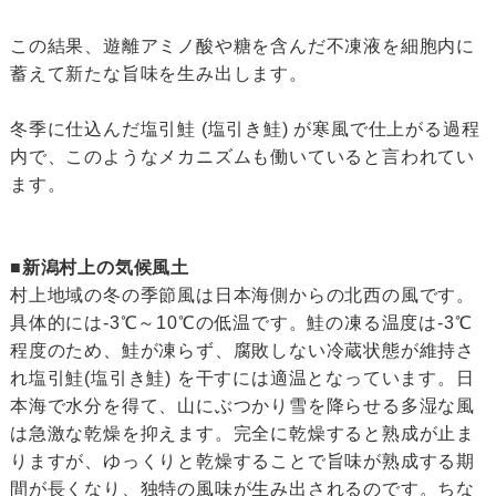
この結果、遊離アミノ酸や糖を含んだ不凍液を細胞内に
蓄えて新たな旨味を生み出します。
冬季に仕込んだ塩引鮭 (塩引き鮭) が寒風で仕上がる過程
内で、このようなメカニズムも働いていると言われてい
ます。
■新潟村上の気候風土
村上地域の冬の季節風は日本海側からの北西の風です。
具体的には-3℃～10℃の低温です。鮭の凍る温度は-3℃
程度のため、鮭が凍らず、腐敗しない冷蔵状態が維持さ
れ塩引鮭(塩引き鮭) を干すには適温となっています。日
本海で水分を得て、山にぶつかり雪を降らせる多湿な風
は急激な乾燥を抑えます。完全に乾燥すると熟成が止ま
りますが、ゆっくりと乾燥することで旨味が熟成する期
間が長くなり、独特の風味が生み出されるのです。ちな