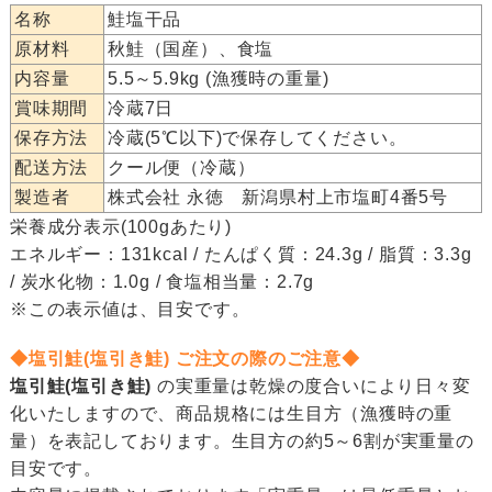
名称
鮭塩干品
原材料
秋鮭（国産）、食塩
内容量
5.5～5.9kg (漁獲時の重量)
賞味期間
冷蔵7日
保存方法
冷蔵(5℃以下)で保存してください。
配送方法
クール便（冷蔵）
製造者
株式会社 永徳 新潟県村上市塩町4番5号
栄養成分表示(100gあたり)
エネルギー：131kcal / たんぱく質：24.3g / 脂質：3.3g
/ 炭水化物：1.0g / 食塩相当量：2.7g
※この表示値は、目安です。
◆塩引鮭(塩引き鮭) ご注文の際のご注意◆
塩引鮭(塩引き鮭)
の実重量は乾燥の度合いにより日々変
化いたしますので、商品規格には生目方（漁獲時の重
量）を表記しております。生目方の約5～6割が実重量の
目安です。