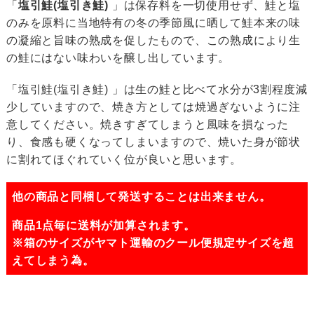
「
塩引鮭(塩引き鮭)
」は保存料を一切使用せず、鮭と塩
のみを原料に当地特有の冬の季節風に晒して鮭本来の味
の凝縮と旨味の熟成を促したもので、この熟成により生
の鮭にはない味わいを醸し出しています。
「塩引鮭(塩引き鮭) 」は生の鮭と比べて水分が3割程度減
少していますので、焼き方としては焼過ぎないように注
意してください。焼きすぎてしまうと風味を損なった
り、食感も硬くなってしまいますので、焼いた身が節状
に割れてほぐれていく位が良いと思います。
他の商品と同梱して発送することは出来ません。
商品1点毎に送料が加算されます。
※箱のサイズがヤマト運輸のクール便規定サイズを超
えてしまう為。