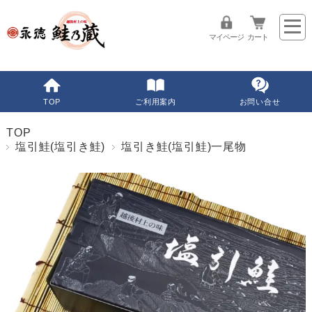
マイページ
カート
TOP
ご利用案内
お問い合せ
TOP
塩引鮭(塩引き鮭)
塩引き鮭(塩引鮭)一尾物