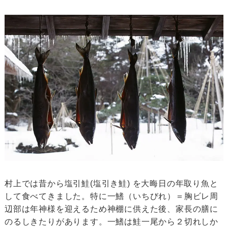
村上では昔から塩引鮭(塩引き鮭) を大晦日の年取り魚と
して食べてきました。特に一鰭（いちびれ）＝胸ビレ周
辺部は年神様を迎えるため神棚に供えた後、家長の膳に
のるしきたりがあります。一鰭は鮭一尾から２切れしか