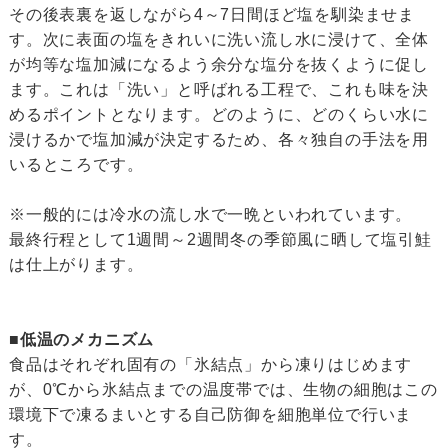
その後表裏を返しながら4～7日間ほど塩を馴染ませま
す。次に表面の塩をきれいに洗い流し水に浸けて、全体
が均等な塩加減になるよう余分な塩分を抜くように促し
ます。これは「洗い」と呼ばれる工程で、これも味を決
めるポイントとなります。どのように、どのくらい水に
浸けるかで塩加減が決定するため、各々独自の手法を用
いるところです。
※一般的には冷水の流し水で一晩といわれています。
最終行程として1週間～2週間冬の季節風に晒して塩引鮭
は仕上がります。
■低温のメカニズム
食品はそれぞれ固有の「氷結点」から凍りはじめます
が、0℃から氷結点までの温度帯では、生物の細胞はこの
環境下で凍るまいとする自己防御を細胞単位で行いま
す。