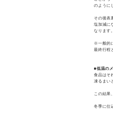
のように
その後表
塩加減に
なります
※一般的
最終行程
■低温の
食品はそ
凍るまい
この結果
冬季に仕