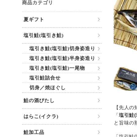
商品カテゴリ
夏ギフト
塩引鮭(塩引き鮭)
塩引き鮭(塩引鮭)切身姿造り
塩引き鮭(塩引鮭)半身姿造り
塩引き鮭(塩引鮭)一尾物
塩引鮭詰合せ
切身／焼ほぐし
鮭の酒びたし
【先人の
「
塩引鮭
はらこ(イクラ)
と旨味の
鮭加工品
「塩引鮭