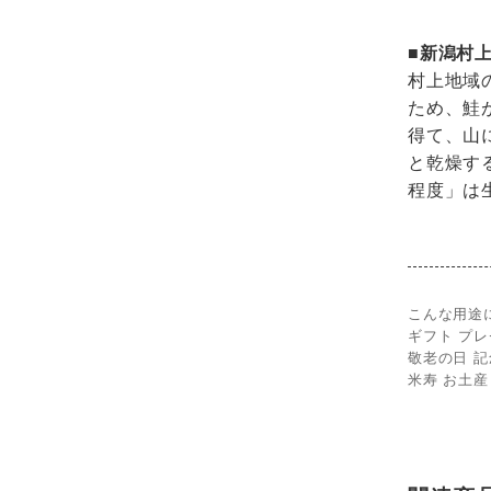
■新潟村
村上地域
ため、鮭
得て、山
と乾燥す
程度」は
こんな用途
ギフト プレ
敬老の日 記
米寿 お土産