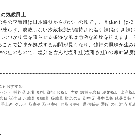
上の気候風土
の冬の季節風は日本海側からの北西の風です。具体的には-3℃
が凍らず、腐敗しない冷蔵状態が維持され塩引鮭(塩引き鮭)
にぶつかり雪を降らせる多湿な風は急激な乾燥を抑えます。
ることで旨味が熟成する期間が長くなり、独特の風味が生み
生の鮭のもので、塩分を含んだ塩引鮭(塩引き鮭) の凍結温
にもおすすめ
ゼント 贈答品 お礼 御礼 御祝 お祝い 内祝 結婚記念日 結婚祝い 出産祝
念日 誕生日 お歳暮 御歳暮 帰歳暮 敬老の日 御中元 暑中見舞 残暑見舞 年
 手土産 グルメ 取寄せ 取り寄せ お取り寄せ 通信販売 通販 のし対応 配