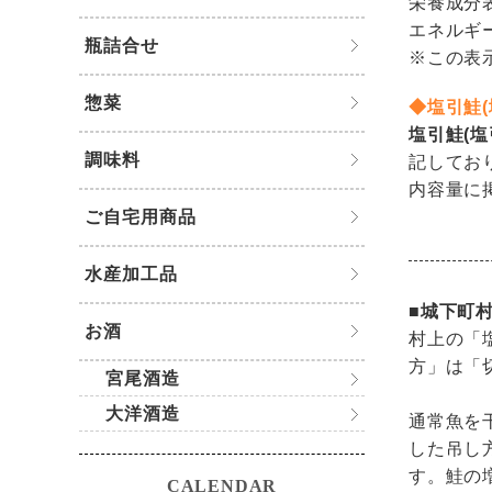
栄養成分表
エネルギー：
瓶詰合せ
※この表
惣菜
◆塩引鮭(
塩引鮭(塩
調味料
記してお
内容量に
ご自宅用商品
水産加工品
■城下町
お酒
村上の「
方」は「
宮尾酒造
大洋酒造
通常魚を
した吊し
す。鮭の