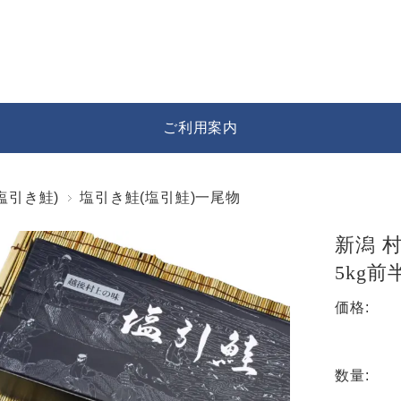
ご利用案内
塩引き鮭)
塩引き鮭(塩引鮭)一尾物
新潟 
5kg前
価格:
数量: