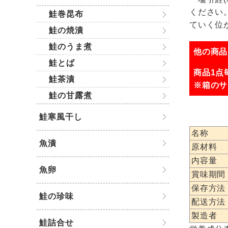
ください
鮭巻昆布
ていく位
鮭の焼漬
鮭のうま煮
他の商品
鮭とば
商品1点
鮭茶漬
※箱のサ
鮭の甘露煮
鮭寒風干し
名称
魚漬
原材料
内容量
魚卵
賞味期間
保存方法
鮭の珍味
配送方法
製造者
鮭詰合せ