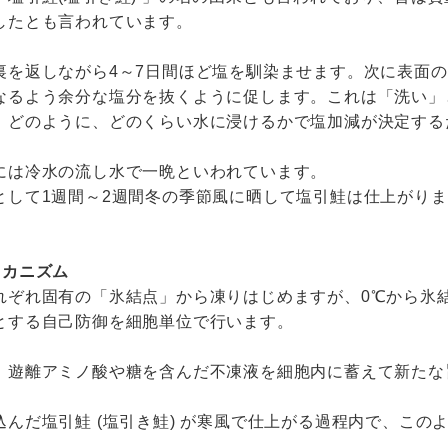
したとも言われています。
裏を返しながら4～7日間ほど塩を馴染ませます。次に表面
なるよう余分な塩分を抜くように促します。これは「洗い」
。どのように、どのくらい水に浸けるかで塩加減が決定する
には冷水の流し水で一晩といわれています。
として1週間～2週間冬の季節風に晒して塩引鮭は仕上がり
メカニズム
れぞれ固有の「氷結点」から凍りはじめますが、0℃から氷
とする自己防御を細胞単位で行います。
、遊離アミノ酸や糖を含んだ不凍液を細胞内に蓄えて新たな
込んだ塩引鮭 (塩引き鮭) が寒風で仕上がる過程内で、こ