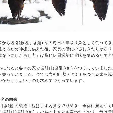
昔から塩引鮭(塩引き鮭) を大晦日の年取り魚として食べて
迎えるため神棚に供えた後、家長の膳にのるしきたりがあり
頭を下にした吊し方」は胸ビレ周辺部に旨味を集めるためと
冬になると各々の家で塩引鮭(塩引き鮭) をつくっていまし
を競っていました。今では塩引鮭(塩引き鮭) をつくる家も
姿かたちもよいものを求めてつくっています。
の名の由来
塩引き鮭) の製造工程はまず内臓を取り除き、全体に満遍な
「塩引鮭(塩引き鮭) 」の名の由来とも言われており、昔は