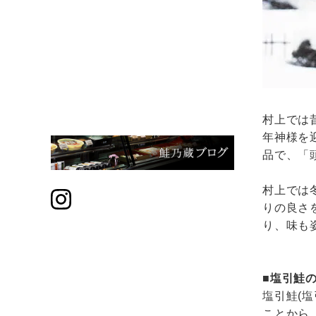
村上では
年神様を
品で、「
村上では
りの良さ
り、味も
■塩引鮭
塩引鮭(
ことから