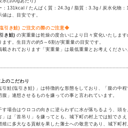
示(100gあたり)
131kcal / たんぱく質：24.3g / 脂質：3.3g / 炭水化物：1
示値は、目安です。
塩引き鮭) ご注文の際のご注意◆
引き鮭)
の実重量は乾燥の度合いにより日々変化いたします
ります。生目方の約5～6割が実重量の目安です。
掲載されております「実重量」は最低重量とお考えください
村上のこだわり
塩引鮭(塩引き鮭) 」は特徴的な形態をしており、「腹の中
切腹」連想させるものを嫌っての事と言われています。
干す場合はウロコの向きに逆らわずに水が落ちるよう、頭を
方」は「首吊り」を嫌ってとも、城下町の村上では鮭でさえ
増殖に多大なる貢献を果した藩士への敬意であり、城下町村