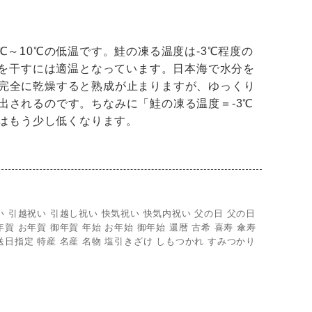
～10℃の低温です。鮭の凍る温度は-3℃程度の
 を干すには適温となっています。日本海で水分を
完全に乾燥すると熟成が止まりますが、ゆっくり
出されるのです。ちなみに「鮭の凍る温度＝-3℃
度はもう少し低くなります。
い 引越祝い 引越し祝い 快気祝い 快気内祝い 父の日 父の日
賀 お年賀 御年賀 年始 お年始 御年始 還暦 古希 喜寿 傘寿
送日指定 特産 名産 名物 塩引きざけ しもつかれ すみつかり