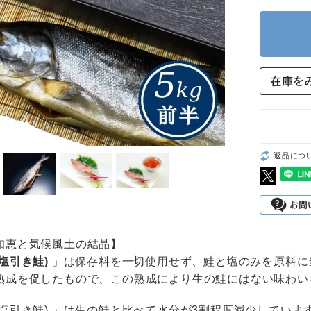
返品につ
知恵と気候風土の結晶】
(塩引き鮭)
」は保存料を一切使用せず、鮭と塩のみを原料に
熟成を促したもので、この熟成により生の鮭にはない味わい
(塩引き鮭) 」は生の鮭と比べて水分が3割程度減少してい