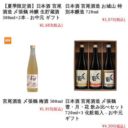
【夏季限定酒】日本酒 宮尾
日本酒 宮尾酒造 お城山 特
酒造 〆張鶴 吟醸 生貯蔵酒
別本醸造 720ml
300ml×2本 - お中元 ギフト
¥1,870
(税込)
¥1,683
(税込)
宮尾酒造 〆張鶴 梅酒 500ml
日本酒 宮尾酒造 〆張鶴
雪・月・花 飲み比べセット
¥1,815
(税込)
720ml×3 化粧箱入 - お中元
ギフト
¥4,300
(税込)