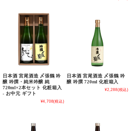
日本酒 宮尾酒造 〆張鶴 吟
日本酒 宮尾酒造 〆張鶴 吟
醸 吟撰・純米吟醸 純
醸 吟撰 720ml 化粧箱入
720ml×2本セット 化粧箱入
¥2,288
(税込)
- お中元 ギフト
¥4,708
(税込)