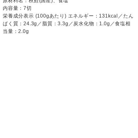
原材料名：秋鮭(国産)、食塩
内容量：7切
栄養成分表示 (100gあたり) エネルギー：131kcal／たん
ぱく質：24.3g／脂質：3.3g／炭水化物：1.0g／食塩相
当量：2.0g