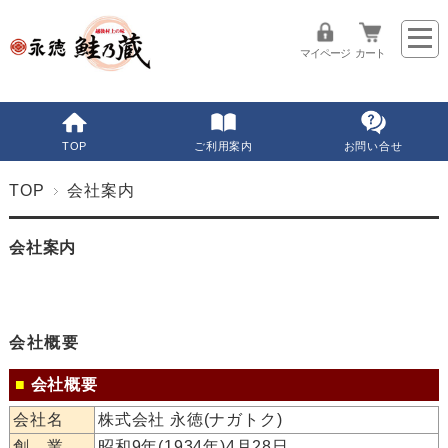
マイページ
カート
TOP
ご利用案内
お問い合せ
TOP
会社案内
会社案内
会社概要
■
会社概要
会社名
株式会社 永徳(ナガトク)
創 業
昭和9年(1934年)4月28日