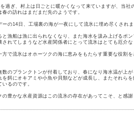
旬を過ぎ、村上は日ごとに暖かくなって来ていますが、当社
は春の訪れはまだまだ先のようです。
デーの14日、工場裏の海が一夜にして流氷に埋め尽くされ
ると漁船は漁に出られなくなり、また海水を汲み上げるポン
壊されてしまうなど水産関係者にとって流氷はとても厄介な
一方で流氷はオホーツクの海に恵みをもたらす重要な役割を
無数のプランクトンが付着しており、春になり海水温が上が
れを餌にオキアミや小魚や貝類などが成長し、またそれらを
ているのです。
クの豊かな水産資源はこの流氷の存在があってこそ、と感謝