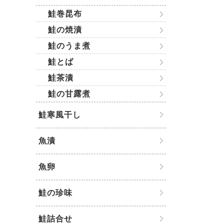
鮭巻昆布
鮭の焼漬
鮭のうま煮
鮭とば
鮭茶漬
鮭の甘露煮
鮭寒風干し
魚漬
魚卵
鮭の珍味
鮭詰合せ