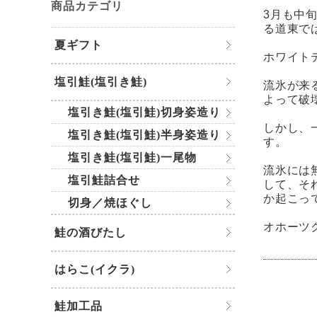
商品カテゴリ
3月も中
る道東で
夏ギフト
ホワイト
塩引鮭(塩引き鮭)
流氷が来
よって破
塩引き鮭(塩引鮭)切身姿造り
しかし、
塩引き鮭(塩引鮭)半身姿造り
す。
塩引き鮭(塩引鮭)一尾物
流氷には
塩引鮭詰合せ
して、そ
か起こっ
切身／焼ほぐし
オホーツ
鮭の酒びたし
はらこ(イクラ)
鮭加工品