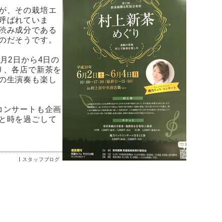
が、その栽培エ
呼ばれていま
渋み成分である
のだそうです。
月2日から4日の
り、各店で新茶を
の生演奏も楽し
コンサートも企画
と時を過ごして
スタッフブログ