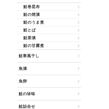
鮭巻昆布
鮭の焼漬
鮭のうま煮
鮭とば
鮭茶漬
鮭の甘露煮
鮭寒風干し
魚漬
魚卵
鮭の珍味
鮭詰合せ