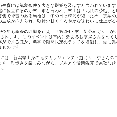
の生育には気象条件が大きな影響を及ぼすと言われています
北に位置するのが村上市と言われ、村上は「北限の茶処」と
海側で降雪のある当地は、冬の日照時間が短いため、茶葉の
の生成が抑えられ、独特の甘くまろやかな味わいに仕上がる
が今年も新茶の時期を迎え、「第2回・村上新茶めぐり」が6
催されます。このイベントは市内に数あるお茶屋さんをめぐ
事ができるほか、料亭で期間限定のランチを堪能し、更に楽
うものです。
日には、新潟県出身の元タカラジェンヌ・越乃リュウさんの
ます。町歩きを楽しみながら、グルメや音楽鑑賞で素敵なひ
か。