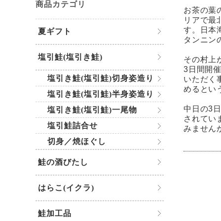
商品カテゴリ
お茶の葉
リアで最
す。日本
夏ギフト
タンニン
塩引鮭(塩引き鮭)
その村上
3日間開
塩引き鮭(塩引鮭)切身姿造り
いただく
めるとい
塩引き鮭(塩引鮭)半身姿造り
中日の3
塩引き鮭(塩引鮭)一尾物
されてい
塩引鮭詰合せ
みません
切身／焼ほぐし
鮭の酒びたし
はらこ(イクラ)
鮭加工品