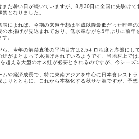
はまだ暑い日が続いていますが、8月30日に全国に先駆けて
解禁となりました。
発表によれば、今期の来遊予想は平成以降最低だった昨年の1.
後の水揚げが見込まれており、低水準ながら5年ぶりに前年
ます。
がら、今年の解禁直後の平均目方は2.5キロ程度と序盤にし
の鮭がまとまって水揚げされているようです。当地村上では
ロを超える大型のオス鮭が必要とされるのですが、今シーズ
ームや経済成長で、特に東南アジアを中心に日本食レストラ
深まりとともに、これから本格化する秋サケ漁ですが、予想