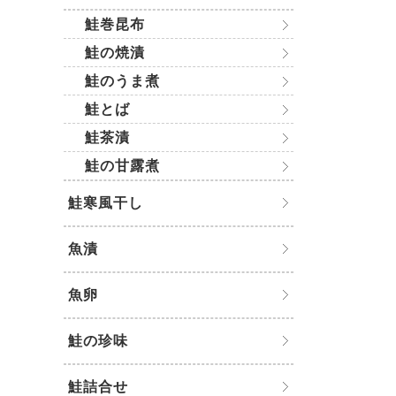
鮭巻昆布
鮭の焼漬
鮭のうま煮
鮭とば
鮭茶漬
鮭の甘露煮
鮭寒風干し
魚漬
魚卵
鮭の珍味
鮭詰合せ