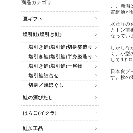
商品カテゴリ
ここ新潟
置網漁が
夏ギフト
水産庁の
万トン前
塩引鮭(塩引き鮭)
なってい
塩引き鮭(塩引鮭)切身姿造り
しかしな
く、小型
塩引き鮭(塩引鮭)半身姿造り
して4キ
塩引き鮭(塩引鮭)一尾物
日本食ブ
塩引鮭詰合せ
す。秋の
切身／焼ほぐし
鮭の酒びたし
はらこ(イクラ)
鮭加工品