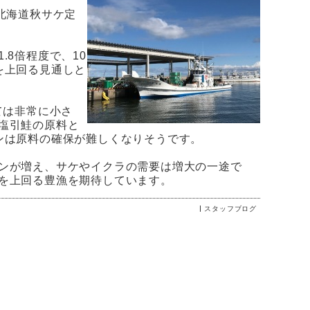
北海道秋サケ定
8倍程度で、10
を上回る見通しと
ては非常に小さ
塩引鮭の原料と
ンは原料の確保が難しくなりそうです。
ンが増え、サケやイクラの需要は増大の一途で
を上回る豊漁を期待しています。
スタッフブログ