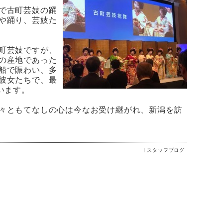
で古町芸妓の踊
や踊り、芸妓た
町芸妓ですが、
の産地であった
船で賑わい、多
彼女たちで、最
います。
々ともてなしの心は今なお受け継がれ、新潟を訪
スタッフブログ