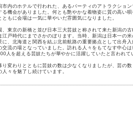
潟市内のホテルで行われた、あるパーティのアトラクション
する機会がありました。何とも艶やかな着物姿に質の高い唄
とともに会場は一気に華やいだ雰囲気になりました。
園、東京の新橋と並び日本三大芸妓と称されて来た新潟の古
は江戸時代にまでさかのぼります。当時、新潟は日本一の米
景に、北海道と関西を結ぶ北前航路の重要拠点として出舟入
の交流の場となっていました。訪れる人々をもてなす中心は
300人を超える芸妓たちが華やかに活躍していたと言われて
移り変わりとともに芸妓の数は少なくなりましたが、芸の数
の人々を魅了し続けています。