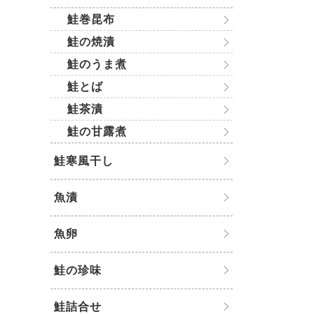
鮭巻昆布
鮭の焼漬
鮭のうま煮
鮭とば
鮭茶漬
鮭の甘露煮
鮭寒風干し
魚漬
魚卵
鮭の珍味
鮭詰合せ