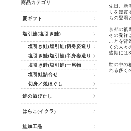
商品カテゴリ
先日、新
りを鑑賞
ちの登場
夏ギフト
京都の祇
塩引鮭(塩引き鮭)
その発祥
ことを背
塩引き鮭(塩引鮭)切身姿造り
くの人々
盛期には
塩引き鮭(塩引鮭)半身姿造り
世の中の
塩引き鮭(塩引鮭)一尾物
れる多く
塩引鮭詰合せ
切身／焼ほぐし
鮭の酒びたし
はらこ(イクラ)
鮭加工品