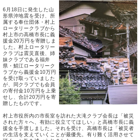
6月18日に発生した山
形県沖地震を受け、所
属する奉仕団体・村上
ロータリークラブから
村上市の高橋市長に義
援金20万円を寄贈しま
した。村上ロータリー
クラブは震災直後、姉
妹クラブである福井
県・鯖江ロータリーク
ラブから義援金10万円
を受け取っていました
が、同クラブでも会員
の寄付金10万円を上乗
せし、合計20万円を寄
贈したものです。
村上市役所内の市長室を訪れた大滝クラブ会長は「被災
された方々へ、有効に役立ててほしい」と高橋市長に義
援金を手渡しました。それを受け、高橋市長は「被災者
の生活を支えていくことが最優先。有り難く活用させて