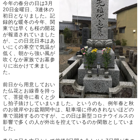
今年の春分の日は3月
20日金曜日、3連休の
初日となりました。記
録的な暖冬の今年、関
東では早くも桜の開花
が報道されていました
が、この日北日本はあ
いにくの寒空で気温が
低く、朝から強い風が
吹くなか家族でお墓参
りに出かけて来まし
た。
前日から用意しておい
た仏花とお線香を持っ
て、菩提寺に着くと少
し拍子抜けしていまいました。というのも、例年春と秋
のお彼岸やお盆期間中は、駐車場に停めきれないほどの
車で混雑するのですが、この日は新型コロナウイルスの
影響で多くの人が外出を控えているのか閑散としていま
した。