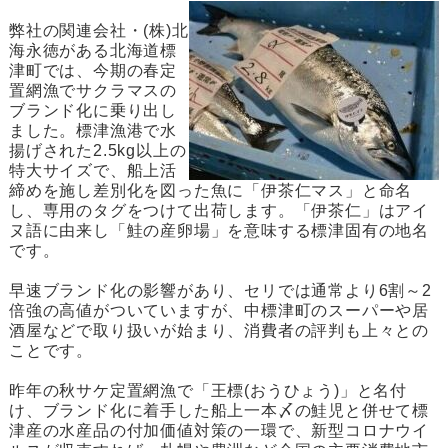
弊社の関連会社・(株)北
海永徳がある北海道標
津町では、今期の春定
置網漁でサクラマスの
ブランド化に乗り出し
ました。標津漁港で水
揚げされた2.5kg以上の
特大サイズで、船上活
締めを施し差別化を図った魚に「伊茶仁マス」と命名
し、専用のタグをつけて出荷します。「伊茶仁」はアイ
ヌ語に由来し「鮭の産卵場」を意味する標津固有の地名
です。
早速ブランド化の影響があり、セリでは通常より6割～2
倍強の高値がついていますが、中標津町のスーパーや居
酒屋などで取り扱いが始まり、消費者の評判も上々との
ことです。
昨年の秋サケ定置網漁で「王標(おうひょう)」と名付
け、ブランド化に着手した船上一本〆の鮭児と併せて標
津産の水産品の付加価値対策の一環で、新型コロナウイ