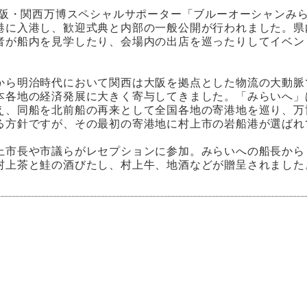
年大阪・関西万博スペシャルサポーター「ブルーオーシャンみら
港に入港し、歓迎式典と内部の一般公開が行われました。県内
者が船内を見学したり、会場内の出店を巡ったりしてイベン
から明治時代において関西は大阪を拠点とした物流の大動脈
本各地の経済発展に大きく寄与してきました。「みらいへ」
え、同船を北前船の再来として全国各地の寄港地を巡り、万
る方針ですが、その最初の寄港地に村上市の岩船港が選ばれ
上市長や市議らがレセプションに参加。みらいへの船長から
村上茶と鮭の酒びたし、村上牛、地酒などが贈呈されました