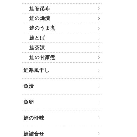
鮭巻昆布
鮭の焼漬
鮭のうま煮
鮭とば
鮭茶漬
鮭の甘露煮
鮭寒風干し
魚漬
魚卵
鮭の珍味
鮭詰合せ