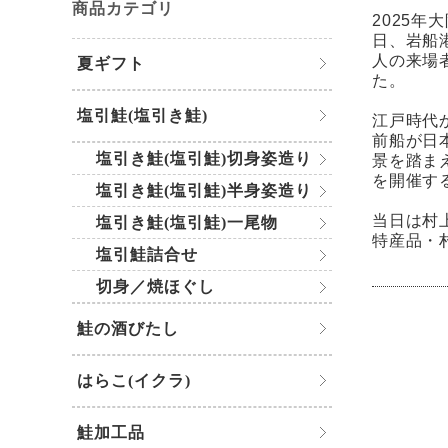
商品カテゴリ
2025
日、岩船
人の来場
夏ギフト
た。
塩引鮭(塩引き鮭)
江戸時代
前船が日
塩引き鮭(塩引鮭)切身姿造り
景を踏ま
を開催す
塩引き鮭(塩引鮭)半身姿造り
当日は村
塩引き鮭(塩引鮭)一尾物
特産品・
塩引鮭詰合せ
切身／焼ほぐし
鮭の酒びたし
はらこ(イクラ)
鮭加工品