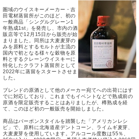
圏域のウイスキーメーカー・吉
田電材蒸留所がこのほど、初の
一般商品「シングルグレーン1
年熟成1st」を発売し、市内の酒
販店等で12月15日から販売が始
まりました。同所は大麦麦芽の
みを原料とするモルトが主流の
国内で初となる様々な穀物を原
料とするクレーンウイスキーに
特化したクラフト蒸留所として
2022年に蒸留をスタートさせま
した。
ブレンドの原酒として他のメーカー宛てへの出荷にはす
でに対応しており、これまでもイベントなどで熟成前の
原酒を限定販売することはありましたが、樽熟成を経
て、このほど初の一般販売を開始しました。
商品はバーボンスタイルを踏襲した「アメリカンレシ
ピ」で、原料に北海道産デントコーン、ライムギ麦芽、
大麦麦芽を使用しています。アルコール度数は55％、