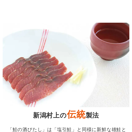
伝統
新潟村上の
製法
「鮭の酒びたし」は「塩引鮭」と同様に新鮮な雄鮭と