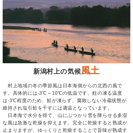
風土
新潟村上の気候
村上地域の冬の季節風は日本海側からの北西の風で
す。具体的には-3℃～10℃の低温です。鮭の凍る温度
は-3℃程度のため、鮭が凍らず、腐敗しない冷蔵状態が
維持され塩引鮭を干すには適温となっています。
日本海で水分を得て、山にぶつかり雪を降らせる多湿
な風は急激な乾燥を抑えます。完全に乾燥すると熟成が
止まりますが、ゆっくりと乾燥することで旨味が熟成す