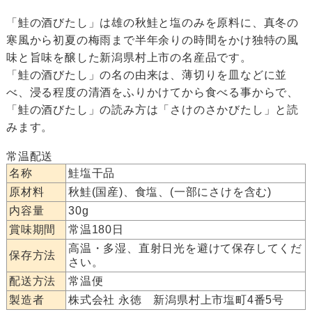
「鮭の酒びたし」は雄の秋鮭と塩のみを原料に、真冬の
寒風から初夏の梅雨まで半年余りの時間をかけ独特の風
味と旨味を醸した新潟県村上市の名産品です。
「鮭の酒びたし」の名の由来は、薄切りを皿などに並
べ、浸る程度の清酒をふりかけてから食べる事からで、
「鮭の酒びたし」の読み方は「さけのさかびたし」と読
みます。
常温配送
名称
鮭塩干品
原材料
秋鮭(国産)、食塩、(一部にさけを含む)
内容量
30g
賞味期間
常温180日
高温・多湿、直射日光を避けて保存してくだ
保存方法
さい。
配送方法
常温便
製造者
株式会社 永徳 新潟県村上市塩町4番5号