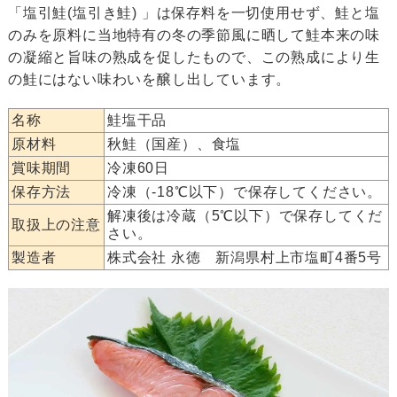
「塩引鮭(塩引き鮭) 」は保存料を一切使用せず、鮭と塩
のみを原料に当地特有の冬の季節風に晒して鮭本来の味
の凝縮と旨味の熟成を促したもので、この熟成により生
の鮭にはない味わいを醸し出しています。
名称
鮭塩干品
原材料
秋鮭（国産）、食塩
賞味期間
冷凍60日
保存方法
冷凍（-18℃以下）で保存してください。
解凍後は冷蔵（5℃以下）で保存してくだ
取扱上の注意
さい。
製造者
株式会社 永徳 新潟県村上市塩町4番5号