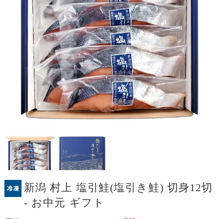
新潟 村上 塩引鮭(塩引き鮭) 切身12切
- お中元 ギフト