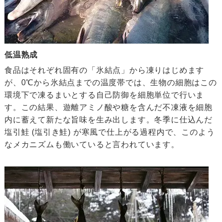
低温熟成
食品はそれぞれ固有の「氷結点」から凍りはじめます
が、0℃から氷結点までの温度帯では、生物の細胞はこの
環境下で凍るまいとする自己防御を細胞単位で行いま
す。この結果、遊離アミノ酸や糖を含んだ不凍液を細胞
内に蓄えて新たな旨味を生み出します。冬季に仕込んだ
塩引鮭 (塩引き鮭) が寒風で仕上がる過程内で、このよう
なメカニズムも働いていると言われています。