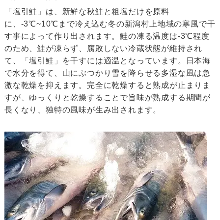
「塩引鮭」は、新鮮な秋鮭と粗塩だけを原料
に、-3℃~10℃まで冷え込む冬の新潟村上地域の寒風で干
す事によって作り出されます。鮭の凍る温度は-3℃程度
のため、鮭が凍らず、腐敗しない冷蔵状態が維持され
て、「塩引鮭」を干すには適温となっています。日本海
で水分を得て、山にぶつかり雪を降らせる多湿な風は急
激な乾燥を抑えます。完全に乾燥すると熟成が止まりま
すが、ゆっくりと乾燥することで旨味が熟成する期間が
長くなり、独特の風味が生み出されます。