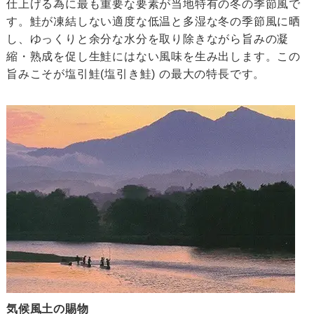
仕上げる為に最も重要な要素が当地特有の冬の季節風で
す。鮭が凍結しない適度な低温と多湿な冬の季節風に晒
し、ゆっくりと余分な水分を取り除きながら旨みの凝
縮・熟成を促し生鮭にはない風味を生み出します。この
旨みこそが塩引鮭(塩引き鮭) の最大の特長です。
気候風土の賜物