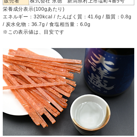
販売者
株式会社 永徳 新潟県村上市塩町4番5号
栄養成分表示(100gあたり)
エネルギー：320kcal / たんぱく質：41.6g / 脂質：0.8g
/ 炭水化物：36.7g / 食塩相当量：6.0g
※この表示値は、目安です