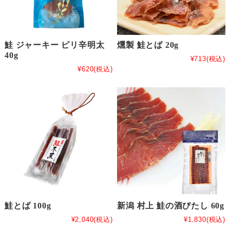
鮭 ジャーキー ピリ辛明太
燻製 鮭とば 20g
40g
¥713
(税込)
¥620
(税込)
鮭とば 100g
新潟 村上 鮭の酒びたし 60g
¥2,040
(税込)
¥1,830
(税込)