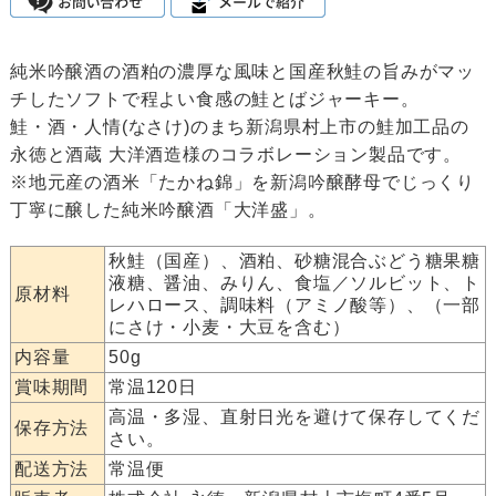
純米吟醸酒の酒粕の濃厚な風味と国産秋鮭の旨みがマッ
チしたソフトで程よい食感の鮭とばジャーキー。
鮭・酒・人情(なさけ)のまち新潟県村上市の鮭加工品の
永徳と酒蔵 大洋酒造様のコラボレーション製品です。
※地元産の酒米「たかね錦」を新潟吟醸酵母でじっくり
丁寧に醸した純米吟醸酒「大洋盛」。
秋鮭（国産）、酒粕、砂糖混合ぶどう糖果糖
液糖、醤油、みりん、食塩／ソルビット、ト
原材料
レハロース、調味料（アミノ酸等）、（一部
にさけ・小麦・大豆を含む）
内容量
50g
賞味期間
常温120日
高温・多湿、直射日光を避けて保存してくだ
保存方法
さい。
配送方法
常温便