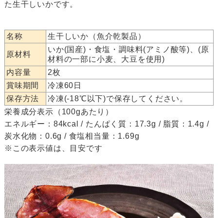
た生干しいかです。
名称
生干しいか（魚介乾製品）
いか(国産)・食塩・調味料(アミノ酸等)、(原
原材料
材料の一部に小麦、大豆を使用)
内容量
2枚
賞味期間
冷凍60日
保存方法
冷凍(-18℃以下)で保存してください。
栄養成分表示（100gあたり）
エネルギー：84kcal / たんぱく質：17.3g / 脂質：1.4g /
炭水化物：0.6g / 食塩相当量：1.69g
※この表示値は、目安です