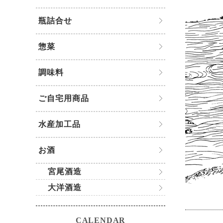
瓶詰合せ
惣菜
調味料
ご自宅用商品
水産加工品
お酒
宮尾酒造
大洋酒造