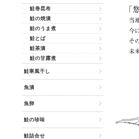
鮭巻昆布
鮭の焼漬
鮭のうま煮
鮭とば
鮭茶漬
鮭の甘露煮
鮭寒風干し
魚漬
魚卵
鮭の珍味
鮭詰合せ