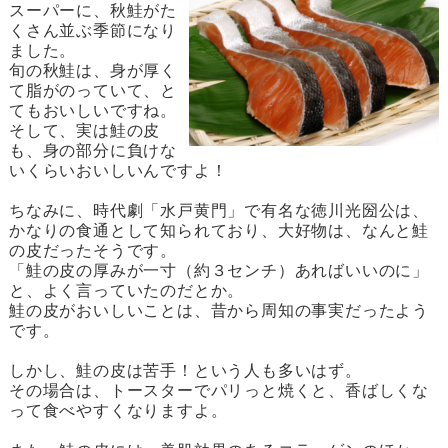
スーパーに、秋鮭がた
くさん並ぶ季節になり
ました。
旬の秋鮭は、身が厚く
て脂がのっていて、と
てもおいしいですね。
そして、実は鮭の皮
も、身の部分に負けな
いくらいおいしいんですよ！
ちなみに、時代劇「水戸黄門」で有名な徳川光圀公は、
かなりの食通として知られており、大好物は、なんと鮭
の皮だったそうです。
「鮭の皮の厚みが一寸（約３センチ）あればいいのに」
と、よく言っていたのだとか。
鮭の皮がおいしいことは、昔から周知の事実だったよう
です。
しかし、鮭の皮は苦手！という人も多いはず。
その場合は、トースターでパリっと焼くと、香ばしくな
って食べやすくなりますよ。