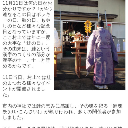
11月11日は何の日かお
分かりですか？ 1が4つ
連なるこの日はポッキ
ーの日、麺の日、もや
しの日など様々な記念
日となっていますが、
ここ村上では年に一度
の大事な「鮭の日」。
その由来は、鮭という
漢字のつくりの部分が
漢字の十一、十一と読
めるからです。
11日当日、村上では鮭
のまつわる様々なイベ
ントが開催されまし
た。
市内の神社では鮭の恵みに感謝し、その魂を祀る「鮭魂
祭(けいこんさい)」が執り行われ、多くの関係者が参加
しました。