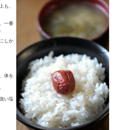
上も、
、一番
。
にしか
、体を
。
強い塩