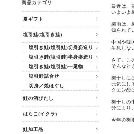
商品カテゴリ
最近は、
いよいよ
夏ギフト
梅雨は、
知られて
塩引鮭(塩引き鮭)
中国や韓
塩引き鮭(塩引鮭)切身姿造り
生息しな
塩引き鮭(塩引鮭)半身姿造り
さて、こ
そんなと
塩引き鮭(塩引鮭)一尾物
塩引鮭詰合せ
梅干しに
元気にし
切身／焼ほぐし
クエン酸
鮭の酒びたし
梅干しの
分により
はらこ(イクラ)
今年の梅
鮭加工品