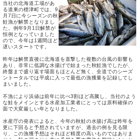
当社の北海道工場があ
る道東の標津町では、9
月7日に今シーズンの秋
鮭漁が解禁となりまし
た。例年9月1日解禁が
恒例となっていました
ので、今年は1週間ほど
遅いスタートです。
昨年は解禁直後に北海道を直撃した複数の台風の影響も
あり、非常に低調な水揚げで始まった秋鮭漁でしたが、
終盤まで盛り返す場面もほとんど無く、全道でのシーズ
ントータルでは平成に入って最低の漁獲量を記録してし
まいました。
不漁により浜値は前年に比べ3割ほど高騰し、当社のよう
な鮭をメインとする水産加工業者にとっては原料確保の
面で大変厳しい年となりました。
水産庁の発表によると、今年の秋鮭の水揚げ高は昨年を
更に下回ると予想されていますが、過去の例を見る限
り、この漁獲予想はそれほど精度の高いものではありま