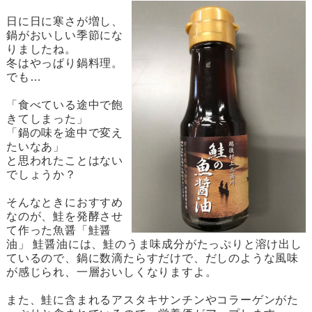
日に日に寒さが増し、
鍋がおいしい季節にな
りましたね。
冬はやっぱり鍋料理。
でも…
「食べている途中で飽
きてしまった」
「鍋の味を途中で変え
たいなあ」
と思われたことはない
でしょうか？
そんなときにおすすめ
なのが、鮭を発酵させ
て作った魚醤「鮭醤
油」 鮭醤油には、鮭のうま味成分がたっぷりと溶け出し
ているので、鍋に数滴たらすだけで、だしのような風味
が感じられ、一層おいしくなりますよ。
また、鮭に含まれるアスタキサンチンやコラーゲンがた