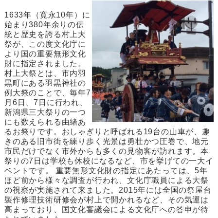
1633年（寛永10年）に
始まり380年余りの伝
統と歴史を誇る村上大
祭が、この度文化庁に
より国の重要無形文化
財に指定されました。
村上大祭とは、市内羽
黒町にある羽黒神社の
例大祭のことで、毎年7
月6日、7日に行われ、
新潟県三大祭りの一つ
にも数えられる由緒あ
るお祭りです。おしゃぎりと呼ばれる19台の山車が、趣
きのある旧市街を練り歩く光景は勇壮かつ圧巻で、地元
市民だけでなく市外からも多くの見物客が訪れます。本
祭りの7日は学校も休校になるなど、市を挙げての一大イ
ベントです。 重要無形文化財の指定にあたっては、5年
ほど前から様々な調査が行われ、文化庁職員による大祭
の視察が実施されて来ました。2015年には全国の祭屋台
製作修理技術研修会が村上で開かれるなど、その気運は
高まっており、国文化審議会による文化庁への答申が待