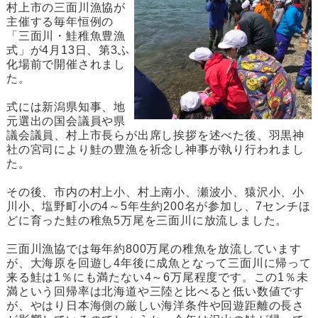
村上市の三面川漁協が
主催する毎年恒例の
「三面川・鮭稚魚豊漁
式」が4月13日、第3ふ
化場前で開催されまし
た。
式には新潟県知事、地
元選出の国会議員や県
議会議員、村上市長らが出席し挨拶を述べた後、羽黒神
社の宮司により鮭の豊漁を祈念し神事が執り行われまし
た。
その後、市内の村上小、村上南小、瀬波小、猿沢小、小
川小、塩野町小の4～5年生約200名が参加し、7センチほ
どに育った鮭の稚魚5万尾を三面川に放流しました。
三面川漁協では毎年約800万尾の稚魚を放流しています
が、大海原を回遊し4年後に成魚となって三面川に帰って
来る鮭は1％にも満たない4～6万尾程度です。この1％未
満という回帰率は北海道や三陸と比べると低い数値です
が、やはり日本海側の厳しい海洋条件や回遊距離の長さ