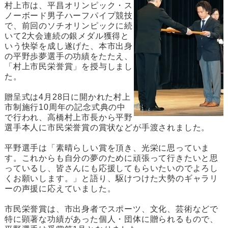
村上市は、平昌オリンピック・ス
ノーボード男子ハーフパイプ競技
で、前回のソチオリンピックに続
いて2大会連続の銀メダル獲得と
いう快挙を成し遂げた、本市出身
の平野歩夢選手の功績をたたえ、
「村上市民栄誉賞」を授与しまし
た。
贈呈式は4月28日に開かれた村上
市制施行10周年の記念式典の中
で行われ、高橋村上市長から平野
選手本人に市民栄誉賞の賞状などが手渡されました。
平野選手は「素晴らしい賞を頂き、光栄に思っていま
す。これからも自分の夢のために頑張って行きたいと思
っているし、皆さんにも応援してもらいたいのでよろし
くお願いします。」と語り、駆けつけた大勢のギャラリ
ーの声援に応えていました。
市民栄誉賞は、市出身者でスポーツ、文化、芸術などで
特に顕著な功績があった個人・団体に贈られるもので、