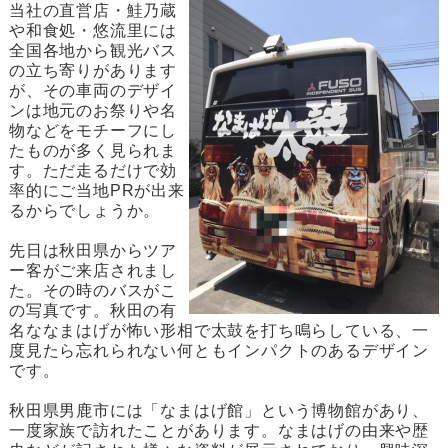
当社の直営店・鮭乃蔵
や和食処・悠流里には
全国各地から観光バス
の立ち寄りがあります
が、その車両のデザイ
ンは地元のお祭りや名
物などをモチーフにし
たものが多く見られま
す。ただ走るだけで効
率的にご当地PRが出来
るからでしょうか。
先日は秋田県からツア
ー客がご来店されまし
た。その時のバスがこ
の写真です。秋田の有
名ななまはげが怖い形相で太鼓を打ち鳴らしている、一
度見たら忘れられない何ともインパクトのあるデザイン
です。
秋田県男鹿市には「なまはげ館」という博物館があり、
一度家族で訪れたことがあります。なまはげの由来や歴