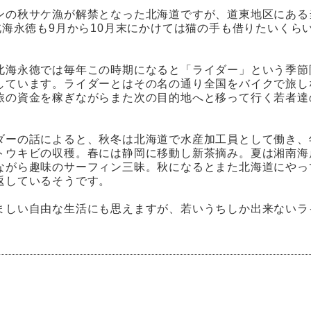
ンの秋サケ漁が解禁となった北海道ですが、道東地区にある
)北海永徳も9月から10月末にかけては猫の手も借りたいくら
北海永徳では毎年この時期になると「ライダー」という季節
しています。ライダーとはその名の通り全国をバイクで旅し
旅の資金を稼ぎながらまた次の目的地へと移って行く若者達
ダーの話によると、秋冬は北海道で水産加工員として働き、
トウキビの収穫。春には静岡に移動し新茶摘み。夏は湘南海
ながら趣味のサーフィン三昧。秋になるとまた北海道にやっ
返しているそうです。
ましい自由な生活にも思えますが、若いうちしか出来ないラ