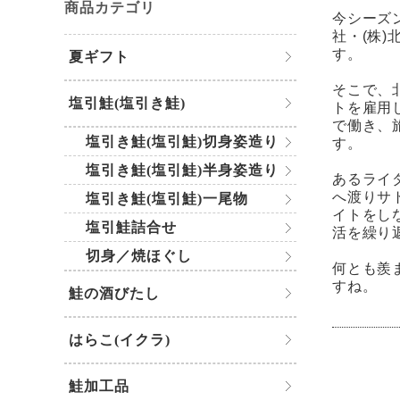
商品カテゴリ
今シーズ
社・(株
す。
夏ギフト
そこで、
塩引鮭(塩引き鮭)
トを雇用
で働き、
塩引き鮭(塩引鮭)切身姿造り
す。
塩引き鮭(塩引鮭)半身姿造り
あるライ
へ渡りサ
塩引き鮭(塩引鮭)一尾物
イトをし
塩引鮭詰合せ
活を繰り
切身／焼ほぐし
何とも羨
すね。
鮭の酒びたし
はらこ(イクラ)
鮭加工品