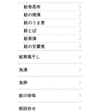
鮭巻昆布
鮭の焼漬
鮭のうま煮
鮭とば
鮭茶漬
鮭の甘露煮
鮭寒風干し
魚漬
魚卵
鮭の珍味
鮭詰合せ