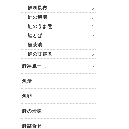
鮭巻昆布
鮭の焼漬
鮭のうま煮
鮭とば
鮭茶漬
鮭の甘露煮
鮭寒風干し
魚漬
魚卵
鮭の珍味
鮭詰合せ