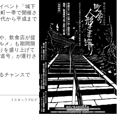
イベント「城下
人町一帯で開催さ
時代から平成まで
や、飲食店が提
ルメ」も期間限
巡りを盛り上げて
街道号」が運行さ
るチャンスで
スタッフブログ