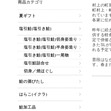
商品カテゴリ
村上の町
町村上・
れていま
夏ギフト
各家に伝
塩引鮭(塩引き鮭)
昨年に続
供する軽
塩引き鮭(塩引鮭)切身姿造り
定で併催
きたSL
塩引き鮭(塩引鮭)半身姿造り
れる予定
塩引き鮭(塩引鮭)一尾物
普段はな
塩引鮭詰合せ
す。春ま
切身／焼ほぐし
鮭の酒びたし
はらこ(イクラ)
鮭加工品