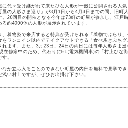
屋に代々受け継がれて来たひな人形が一般に公開される人気
町屋の人形さま巡り」が3月1日から4月3日までの間、旧町
す。20回目の開催となる今年は73軒の町屋が参加し、江戸
わる約4000体の人形が展示されています。
き、着物姿で来店すると特典が受けられる「着物でぶらり」
食をワンコイン以内でテイクアウトできる「食べ歩きぷちグ
されます。また、3月23日、24日の両日には毎年人形さま
が現在修繕中のため、代わりにEL(電気機関車)の「村上ひな
です。
かなか立ち入ることのできない町屋の内部を無料で見学でき
だ浅い村上ですが、ぜひお出掛け下さい。