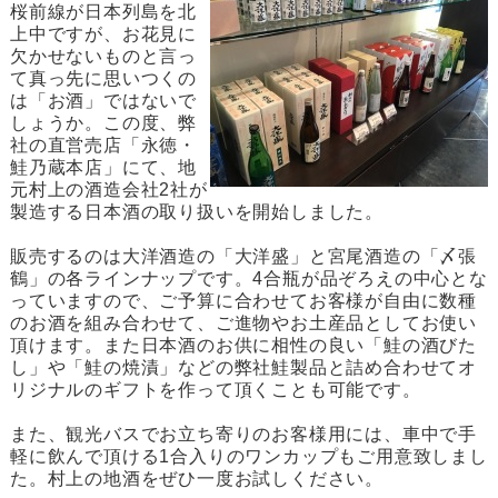
桜前線が日本列島を北
上中ですが、お花見に
欠かせないものと言っ
て真っ先に思いつくの
は「お酒」ではないで
しょうか。この度、弊
社の直営売店「永徳・
鮭乃蔵本店」にて、地
元村上の酒造会社2社が
製造する日本酒の取り扱いを開始しました。
販売するのは大洋酒造の「大洋盛」と宮尾酒造の「〆張
鶴」の各ラインナップです。4合瓶が品ぞろえの中心とな
っていますので、ご予算に合わせてお客様が自由に数種
のお酒を組み合わせて、ご進物やお土産品としてお使い
頂けます。また日本酒のお供に相性の良い「鮭の酒びた
し」や「鮭の焼漬」などの弊社鮭製品と詰め合わせてオ
リジナルのギフトを作って頂くことも可能です。
また、観光バスでお立ち寄りのお客様用には、車中で手
軽に飲んで頂ける1合入りのワンカップもご用意致しまし
た。村上の地酒をぜひ一度お試しください。