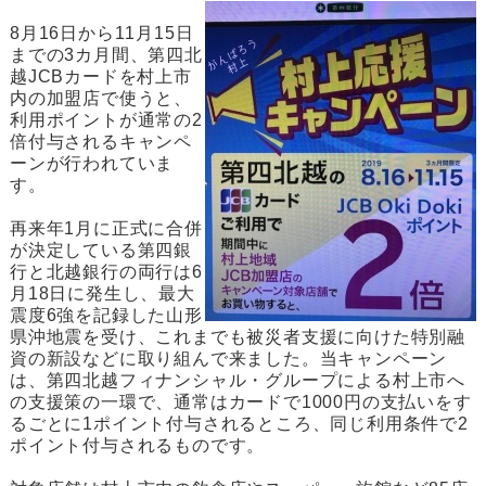
8月16日から11月15日
までの3カ月間、第四北
越JCBカードを村上市
内の加盟店で使うと、
利用ポイントが通常の2
倍付与されるキャンペ
ーンが行われていま
す。
再来年1月に正式に合併
が決定している第四銀
行と北越銀行の両行は6
月18日に発生し、最大
震度6強を記録した山形
県沖地震を受け、これまでも被災者支援に向けた特別融
資の新設などに取り組んで来ました。当キャンペーン
は、第四北越フィナンシャル・グループによる村上市へ
の支援策の一環で、通常はカードで1000円の支払いをす
るごとに1ポイント付与されるところ、同じ利用条件で2
ポイント付与されるものです。