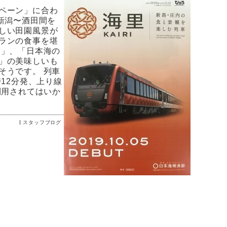
ペーン」に合わ
新潟〜酒田間を
しい田園風景が
ランの食事を堪
食」、「日本海の
」の美味しいも
そうです。 列車
12分発、上り線
利用されてはいか
スタッフブログ