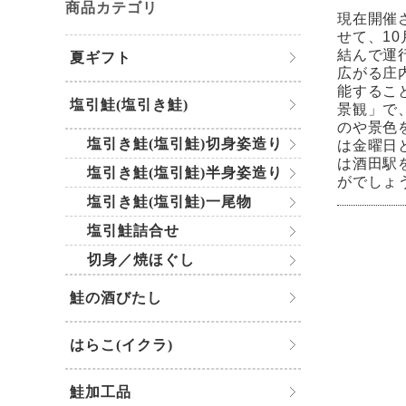
商品カテゴリ
現在開催
せて、1
結んで運
夏ギフト
広がる庄
能するこ
塩引鮭(塩引き鮭)
景観」で
のや景色
塩引き鮭(塩引鮭)切身姿造り
は金曜日
は酒田駅
塩引き鮭(塩引鮭)半身姿造り
がでしょ
塩引き鮭(塩引鮭)一尾物
塩引鮭詰合せ
切身／焼ほぐし
鮭の酒びたし
はらこ(イクラ)
鮭加工品