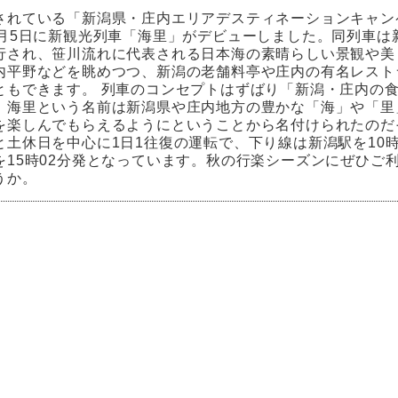
されている「新潟県・庄内エリアデスティネーションキャン
0月5日に新観光列車「海里」がデビューしました。同列車は
行され、笹川流れに代表される日本海の素晴らしい景観や美
内平野などを眺めつつ、新潟の老舗料亭や庄内の有名レスト
ともできます。 列車のコンセプトはずばり「新潟・庄内の
、海里という名前は新潟県や庄内地方の豊かな「海」や「里
を楽しんでもらえるようにということから名付けられたのだ
と土休日を中心に1日1往復の運転で、下り線は新潟駅を10時
を15時02分発となっています。秋の行楽シーズンにぜひご
うか。