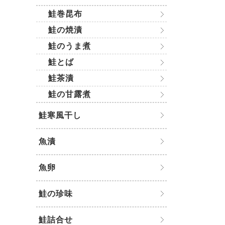
鮭巻昆布
鮭の焼漬
鮭のうま煮
鮭とば
鮭茶漬
鮭の甘露煮
鮭寒風干し
魚漬
魚卵
鮭の珍味
鮭詰合せ