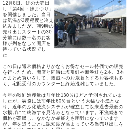
12月8日、鮭の大売出
し「第4回・鮭まつり」
を開催しました。当日
は気温が3度程度と冷え
込みましたが、朝9時の
売り出しスタートの30
分前には数十名のお客
様が列をなして開店を
待っている状況でし
た。
この日は通常価格よりかなりお得なセール特価での販売
を行ったため、開店と同時に塩引鮭や新巻鮭を2本、3本
とまとめ買いをして、親戚へのお歳暮とするお客様も多
く、宅配受付のカウンターは終始混雑していました。
今年の秋鮭漁獲量は前年比130％ほどと予測されていま
したが、実際には前年比60％台という大幅な不漁とな
り、近年のふ化放流システムが確立して以来過去最低の
水揚げにて終漁する見込みとなっています。不漁続きで
価格が高騰し、なかなか品揃えも困難になっています
が、年を追うごとに認知度が高まっている当売り出しを