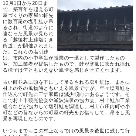
12月1日から20日ま
で、築百年を超える町
屋づくりの家屋の軒先
に数百尾の塩引鮭が吊
るされ、街道のように
連なった風景が見られ
る「越後村上鮭塩引き
街道」が開催されまし
た。これらの塩引鮭
は、市内の小中学生が授業の一環として製作したもの
や、加工業者が提供したもので、鮭が寒風に吹かれ揺れ
る様子は何ともいえない風情を感じさせてくれます。
古い町並みに頭を下にして吊るされる塩引鮭は、まさに
村上の冬の風物詩ともいえる風景ですが、年々塩引鮭を
仕込んで軒先に干す家庭は減少傾向にあるようです。そ
こで村上市観光協会や瀬波温泉の協力会、村上鮭加工業
組合などが協力して塩引鮭を調達し、村上市庄内町や小
町などの昔ながらの町屋の軒先をお借りして、吊るし風
景を再現したものです。
いつもまでもこの村上ならではの風景を後世に残して行