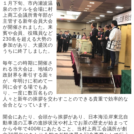
１月下旬、市内瀬波温
泉のホテルを会場に村
上商工会議所青年部が
主管する新年会員大会
が開催されました。来
賓や会員、役職員など
230名を超える大勢の
参加があり、大盛況の
うちに終了しました。
毎年この時期に開催さ
れる当大会は、地域の
政財界を牽引する面々
が、年明けに初めて一
同に会する場でもあ
り、一度に数百名もの
人々と新年の挨拶を交わすことのできる貴重で効率的な
会合となっています。
開会にあたり、会頭から挨拶があり、日本海沿岸東北自
動車道の工事の進捗状況や村上でお茶の歴史が始まって
から今年で400年にあたること、当村上商工会議所が創