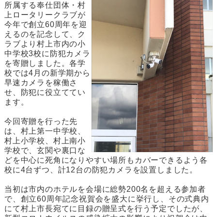
所属する奉仕団体・村
上ロータリークラブが
今年で創立60周年を迎
えるのを記念して、ク
ラブより村上市内の小
中学校3校に防犯カメラ
を寄贈しました。各学
校では4月の新学期から
早速カメラを稼働さ
せ、防犯に役立ててい
ます。
今回寄贈を行った先
は、村上第一中学校、
村上小学校、村上南小
学校で、玄関や裏口な
どを中心に死角になりやすい場所もカバーできるよう各
校に4台ずつ、計12台の防犯カメラを設置しました。
当初は市内のホテルを会場に総勢200名を超える参加者
で、創立60周年記念祝賀会を盛大に挙行し、その式典内
にて村上市長宛てに目録の贈呈式を行う予定でしたが、