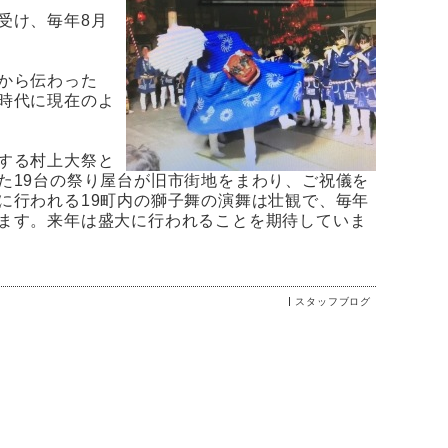
受け、毎年8月
から伝わった
時代に現在のよ
する村上大祭と
た19台の祭り屋台が旧市街地をまわり、ご祝儀を
に行われる19町内の獅子舞の演舞は壮観で、毎年
ます。来年は盛大に行われることを期待していま
スタッフブログ