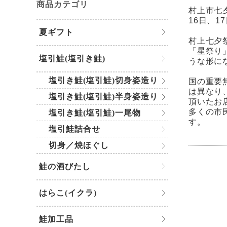
商品カテゴリ
村上市七
16日、
夏ギフト
村上七夕
「星祭り
塩引鮭(塩引き鮭)
うな形に
塩引き鮭(塩引鮭)切身姿造り
国の重要
は異なり
塩引き鮭(塩引鮭)半身姿造り
頂いたお
多くの市
塩引き鮭(塩引鮭)一尾物
す。
塩引鮭詰合せ
切身／焼ほぐし
鮭の酒びたし
はらこ(イクラ)
鮭加工品