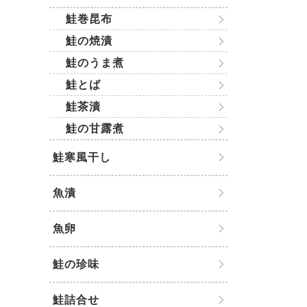
鮭巻昆布
鮭の焼漬
鮭のうま煮
鮭とば
鮭茶漬
鮭の甘露煮
鮭寒風干し
魚漬
魚卵
鮭の珍味
鮭詰合せ