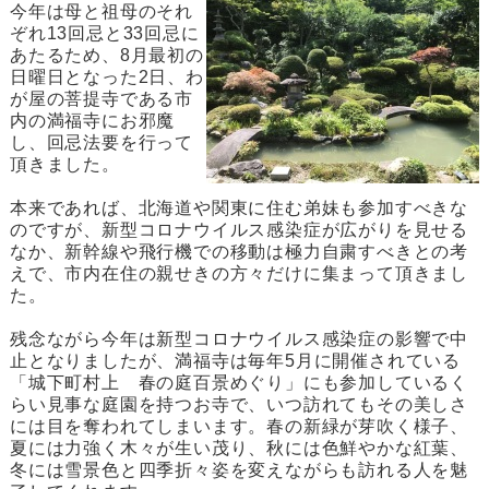
今年は母と祖母のそれ
ぞれ13回忌と33回忌に
あたるため、8月最初の
日曜日となった2日、わ
が屋の菩提寺である市
内の満福寺にお邪魔
し、回忌法要を行って
頂きました。
本来であれば、北海道や関東に住む弟妹も参加すべきな
のですが、新型コロナウイルス感染症が広がりを見せる
なか、新幹線や飛行機での移動は極力自粛すべきとの考
えで、市内在住の親せきの方々だけに集まって頂きまし
た。
残念ながら今年は新型コロナウイルス感染症の影響で中
止となりましたが、満福寺は毎年5月に開催されている
「城下町村上 春の庭百景めぐり」にも参加しているく
らい見事な庭園を持つお寺で、いつ訪れてもその美しさ
には目を奪われてしまいます。春の新緑が芽吹く様子、
夏には力強く木々が生い茂り、秋には色鮮やかな紅葉、
冬には雪景色と四季折々姿を変えながらも訪れる人を魅