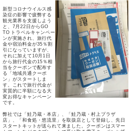
新型コロナウイルス感
染症の影響で疲弊する
観光業界を支援しよう
と、7月22日からGO
TO トラベルキャンペー
ンが実施され、旅行代
金や宿泊料金が35％割
引になっていますが、
それに加えて10月1日
から旅行代金の15％相
当をクーポンで配布す
る「地域共通クーポ
ン」がスタートしま
す。これで旅行代金が
実質的に半額になる大
変お得なキャンペーン
です。
弊社では「鮭乃蔵・本店」、「鮭乃蔵・村上プラザ
店」、「和食処・悠流里」を取扱店として登録し、先日
スタートキットが送られて来ました。クーポンはスマー