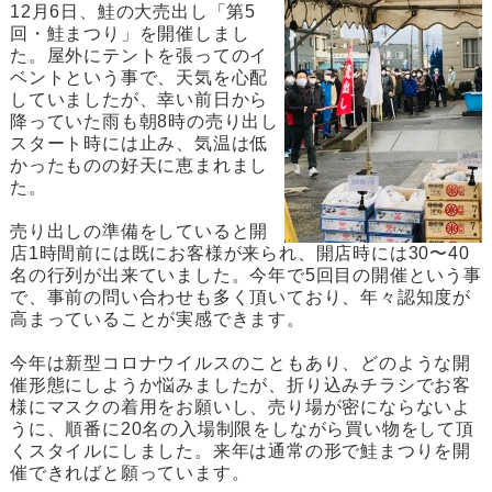
12月6日、鮭の大売出し「第5
回・鮭まつり」を開催しまし
た。屋外にテントを張ってのイ
ベントという事で、天気を心配
していましたが、幸い前日から
降っていた雨も朝8時の売り出し
スタート時には止み、気温は低
かったものの好天に恵まれまし
た。
売り出しの準備をしていると開
店1時間前には既にお客様が来られ、開店時には30〜40
名の行列が出来ていました。今年で5回目の開催という事
で、事前の問い合わせも多く頂いており、年々認知度が
高まっていることが実感できます。
今年は新型コロナウイルスのこともあり、どのような開
催形態にしようか悩みましたが、折り込みチラシでお客
様にマスクの着用をお願いし、売り場が密にならないよ
うに、順番に20名の入場制限をしながら買い物をして頂
くスタイルにしました。来年は通常の形で鮭まつりを開
催できればと願っています。