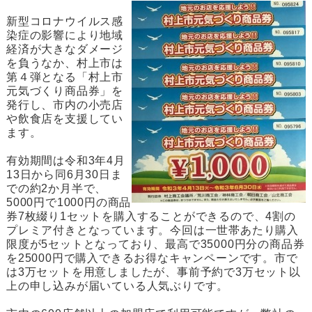
新型コロナウイルス感
染症の影響により地域
経済が大きなダメージ
を負うなか、村上市は
第４弾となる「村上市
元気づくり商品券」を
発行し、市内の小売店
や飲食店を支援してい
ます。
有効期間は令和3年4月
13日から同6月30日ま
での約2か月半で、
5000円で1000円の商品
券7枚綴り1セットを購入することができるので、4割の
プレミア付きとなっています。今回は一世帯あたり購入
限度が5セットとなっており、最高で35000円分の商品券
を25000円で購入できるお得なキャンペーンです。市で
は3万セットを用意しましたが、事前予約で3万セット以
上の申し込みが届いている人気ぶりです。