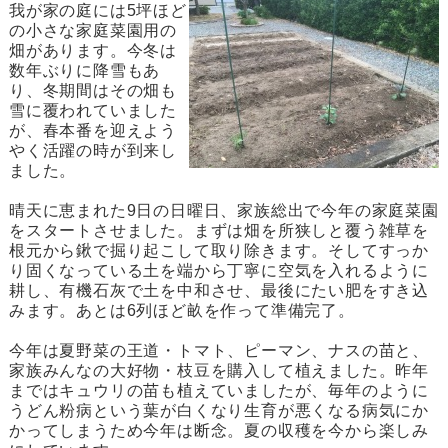
我が家の庭には5坪ほど
の小さな家庭菜園用の
畑があります。今冬は
数年ぶりに降雪もあ
り、冬期間はその畑も
雪に覆われていました
が、春本番を迎えよう
やく活躍の時が到来し
ました。
晴天に恵まれた9日の日曜日、家族総出で今年の家庭菜園
をスタートさせました。まずは畑を所狭しと覆う雑草を
根元から鍬で掘り起こして取り除きます。そしてすっか
り固くなっている土を端から丁寧に空気を入れるように
耕し、有機石灰で土を中和させ、最後にたい肥をすき込
みます。あとは6列ほど畝を作って準備完了。
今年は夏野菜の王道・トマト、ピーマン、ナスの苗と、
家族みんなの大好物・枝豆を購入して植えました。昨年
まではキュウリの苗も植えていましたが、毎年のように
うどん粉病という葉が白くなり生育が悪くなる病気にか
かってしまうため今年は断念。夏の収穫を今から楽しみ