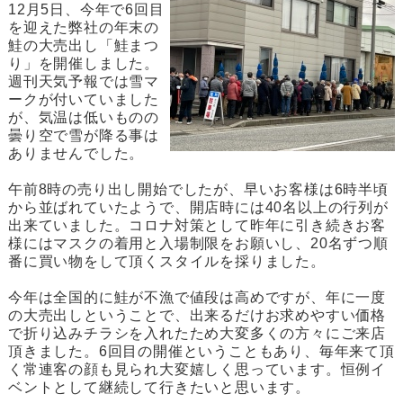
12月5日、今年で6回目
を迎えた弊社の年末の
鮭の大売出し「鮭まつ
り」を開催しました。
週刊天気予報では雪マ
ークが付いていました
が、気温は低いものの
曇り空で雪が降る事は
ありませんでした。
午前8時の売り出し開始でしたが、早いお客様は6時半頃
から並ばれていたようで、開店時には40名以上の行列が
出来ていました。コロナ対策として昨年に引き続きお客
様にはマスクの着用と入場制限をお願いし、20名ずつ順
番に買い物をして頂くスタイルを採りました。
今年は全国的に鮭が不漁で値段は高めですが、年に一度
の大売出しということで、出来るだけお求めやすい価格
で折り込みチラシを入れたため大変多くの方々にご来店
頂きました。6回目の開催ということもあり、毎年来て頂
く常連客の顔も見られ大変嬉しく思っています。恒例イ
ベントとして継続して行きたいと思います。